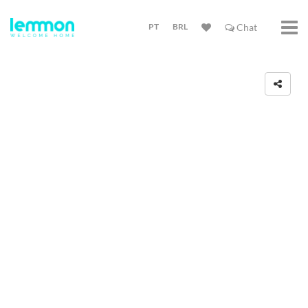
PT
BRL
Chat