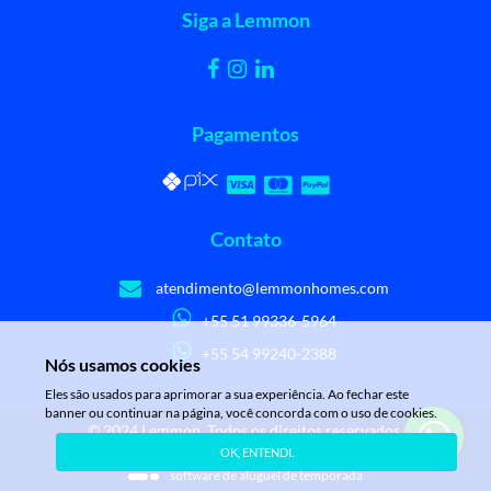
Siga a Lemmon
Pagamentos
Contato
atendimento@lemmonhomes.com
+55 51 99336-5964
+55 54 99240-2388
Nós usamos cookies
Eles são usados para aprimorar a sua experiência. Ao fechar este
banner ou continuar na página, você concorda com o uso de cookies.
© 2024 Lemmon. Todos os direitos reservados.
OK, ENTENDI.
powered by
stays.net
software de aluguel de temporada