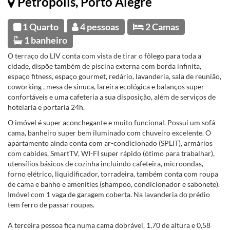
Petrópolis, Porto Alegre
1 Quarto
4 pessoas
2 Camas
1 banheiro
O terraço do LIV conta com vista de tirar o fôlego para toda a
cidade, dispõe também de piscina externa com borda infinita,
espaço fitness, espaço gourmet, redário, lavanderia, sala de reunião,
coworking , mesa de sinuca, lareira ecológica e balanços super
confortáveis e uma cafeteria a sua disposição, além de serviços de
hotelaria e portaria 24h.
O imóvel é super aconchegante e muito funcional. Possui um sofá
cama, banheiro super bem iluminado com chuveiro excelente. O
apartamento ainda conta com ar-condicionado (SPLIT), armários
com cabides, SmartTV, WI-FI super rápido (ótimo para trabalhar),
utensílios básicos de cozinha incluindo cafeteira, microondas,
forno elétrico, liquidificador, torradeira, também conta com roupa
de cama e banho e amenities (shampoo, condicionador e sabonete).
Imóvel com 1 vaga de garagem coberta. Na lavanderia do prédio
tem ferro de passar roupas.
A terceira pessoa fica numa cama dobrável, 1,70 de altura e 0,58