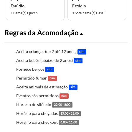
Estúdio
Estúdio
1 Cama (s) Queen
1 Sofá-cama (s) Casal
Regras da Acomodação
Aceita crianças (de 2 até 12 anos)
sim
Aceita bebês (abaixo de 2 anos)
sim
Fornece berços
sim
Permitido fumar
não
Aceita animais de estimação
sim
Eventos são permitidos
não
Horario de silêncio
22:00 - 8:00
Horário para chegadas
15:00 - 23:00
Horário para checkout
6:00 - 11:00