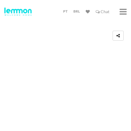
PT
BRL
Chat