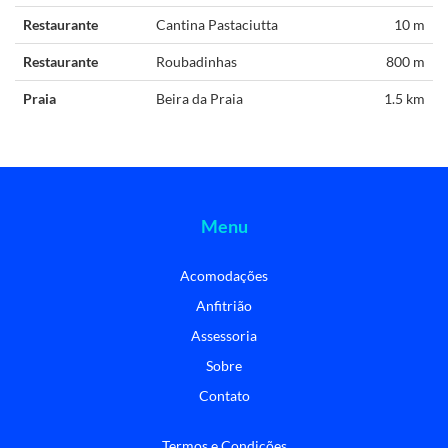
Restaurante
Cantina Pastaciutta
10 m
Restaurante
Roubadinhas
800 m
Praia
Beira da Praia
1.5 km
Menu
Acomodações
Anfitrião
Assessoria
Sobre
Contato
Termos e Condições