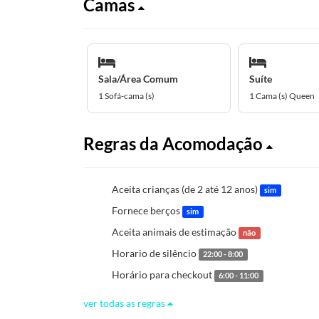
Camas
Sala/Área Comum
Suíte
1 Sofá-cama (s)
1 Cama (s) Queen
Regras da Acomodação
Aceita crianças (de 2 até 12 anos)
sim
Fornece berços
sim
Aceita animais de estimação
não
Horario de silêncio
22:00 - 8:00
Horário para checkout
6:00 - 11:00
ver todas as regras