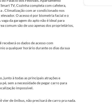
 do Palácio dos Festivais. Apartamento
, Smart TV, Cozinha completa com cafetera,
eca . Climatização com ar condicionado nos
elevador. O acesso é por biometria facial e o
 vaga da garagem do apto não é ideal para
área comum são de uso apenas dos proprietários,
cê receberá os dados de acesso com
a qualquer horário durante os dias da sua
 junto à todas as principais atrações e
 a pé, sem a necessidade de pegar carro para
ocalização impossível.
 vier de ônibus, não precisará de carro pra nada.