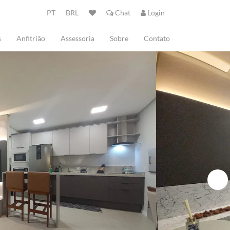
PT
BRL
Chat
Login
s
Anfitrião
Assessoria
Sobre
Contato