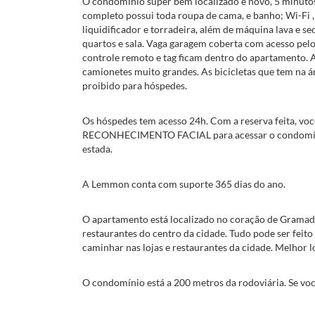
O condomínio super bem localizado e novo, 5 minutos
completo possui toda roupa de cama, e banho; Wi-Fi 
liquidificador e torradeira, além de máquina lava e s
quartos e sala. Vaga garagem coberta com acesso pelo 
controle remoto e tag ficam dentro do apartamento. A
camionetes muito grandes. As bicicletas que tem na 
proibido para hóspedes.
Os hóspedes tem acesso 24h. Com a reserva feita, vo
RECONHECIMENTO FACIAL para acessar o condomínio 
estada.
A Lemmon conta com suporte 365 dias do ano.
O apartamento está localizado no coração de Gramado,
restaurantes do centro da cidade. Tudo pode ser feito
caminhar nas lojas e restaurantes da cidade. Melhor l
O condomínio está a 200 metros da rodoviária. Se você