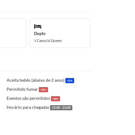
Duplo
1 Cama (s) Queen
Aceita bebês (abaixo de 2 anos)
sim
Permitido fumar
não
Eventos são permitidos
não
Horário para chegadas
15:00 - 23:00