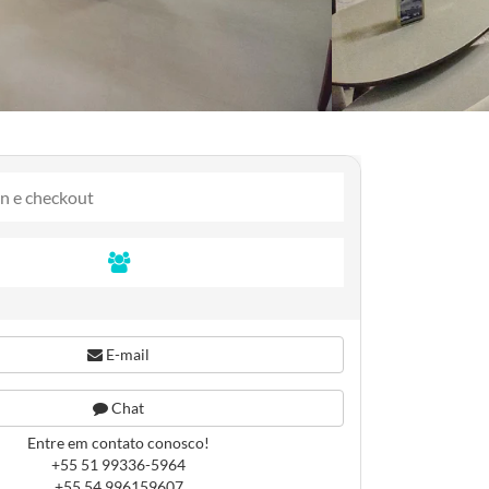
E-mail
Chat
Entre em contato conosco!
+55 51 99336-5964
+55 54 996159607