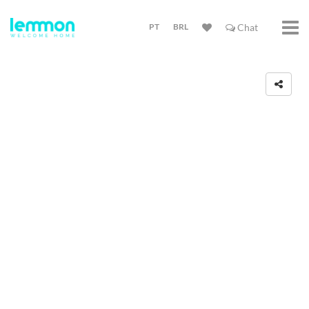
PT
BRL
Chat