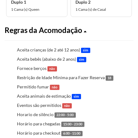
Duplo 1
Duplo 2
1 Cama (s) Queen
1 Cama (s) de Casal
Regras da Acomodação
Aceita crianças (de 2 até 12 anos)
sim
Aceita bebês (abaixo de 2 anos)
sim
Fornece berços
não
Restrição de Idade Mínima para Fazer Reserva
18
Permitido fumar
não
Aceita animais de estimação
sim
Eventos são permitidos
não
Horario de silêncio
22:00 - 5:00
Horário para chegadas
15:00 - 23:00
Horário para checkout
6:00 - 11:00