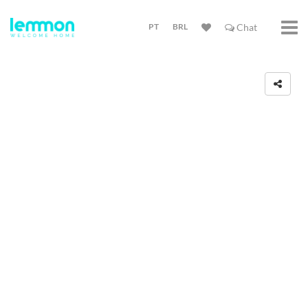
PT
BRL
Chat