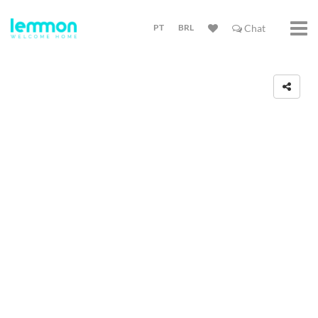
PT
BRL
Chat