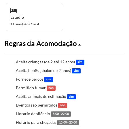
Estúdio
1 Cama (s) de Casal
Regras da Acomodação
Aceita crianças (de 2 até 12 anos)
sim
Aceita bebês (abaixo de 2 anos)
sim
Fornece berços
sim
Permitido fumar
não
Aceita animais de estimação
sim
Eventos são permitidos
não
Horario de silêncio
8:00 - 22:00
Horário para chegadas
15:00 - 23:00