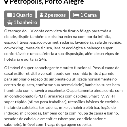
Petrópolis, Porto Alegre
1 Quarto
2 pessoas
1 Cama
1 banheiro
O terraço do LIV conta com vista de tirar o fôlego para toda a
cidade, dispõe também de piscina externa com borda infinita,
espaço fitness, espaço gourmet, redário, lavanderia, sala de reunião,
coworking , mesa de sinuca, lareira ecológica e balanços super
confortáveis e uma cafeteria a sua disposição, além de serviços de
hotelaria e portaria 24h.
O imóvel é super aconchegante e muito funcional. Possui cama de
casal estilo retrátil e versátil: pode ser recolhida junto à parede
para ampliar o espaço do ambiente ou utilizada normalmente no
centro do quarto, conforme sua necessidade.”, banheiro super bem
iluminado com chuveiro excelente. O apartamento ainda conta com
ar-condicionado (SPLIT), armários com cabides, SmartTV, WI-FI
super rápido (ótimo para trabalhar), utensílios básicos de cozinha
incluindo cafeteira, torradeira, mixer, chaleira elétrica, fogão de
indução, microondas, também conta com roupa de cama e banho,
secador de cabelo, e amenities (shampoo, condicionador e
sabonete). Imóvel com 1 vaga de garagem coberta.