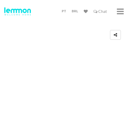
PT
BRL
Chat