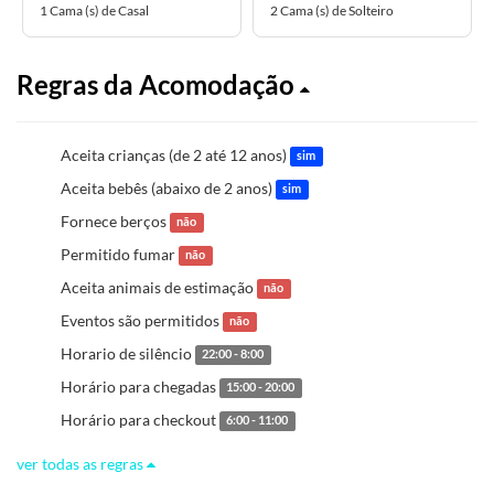
1 Cama (s) de Casal
2 Cama (s) de Solteiro
Regras da Acomodação
Aceita crianças (de 2 até 12 anos)
sim
Aceita bebês (abaixo de 2 anos)
sim
Fornece berços
não
Permitido fumar
não
Aceita animais de estimação
não
Eventos são permitidos
não
Horario de silêncio
22:00 - 8:00
Horário para chegadas
15:00 - 20:00
Horário para checkout
6:00 - 11:00
ver todas as regras