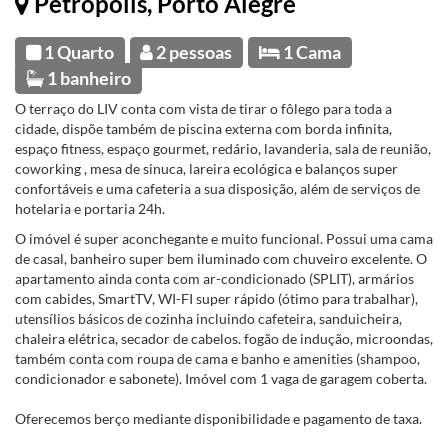
Petrópolis, Porto Alegre
1 Quarto
2 pessoas
1 Cama
1 banheiro
O terraço do LIV conta com vista de tirar o fôlego para toda a
cidade, dispõe também de piscina externa com borda infinita,
espaço fitness, espaço gourmet, redário, lavanderia, sala de reunião,
coworking , mesa de sinuca, lareira ecológica e balanços super
confortáveis e uma cafeteria a sua disposição, além de serviços de
hotelaria e portaria 24h.
O imóvel é super aconchegante e muito funcional. Possui uma cama
de casal, banheiro super bem iluminado com chuveiro excelente. O
apartamento ainda conta com ar-condicionado (SPLIT), armários
com cabides, SmartTV, WI-FI super rápido (ótimo para trabalhar),
utensílios básicos de cozinha incluindo cafeteira, sanduicheira,
chaleira elétrica, secador de cabelos. fogão de indução, microondas,
também conta com roupa de cama e banho e amenities (shampoo,
condicionador e sabonete). Imóvel com 1 vaga de garagem coberta.
Oferecemos berço mediante disponibilidade e pagamento de taxa.