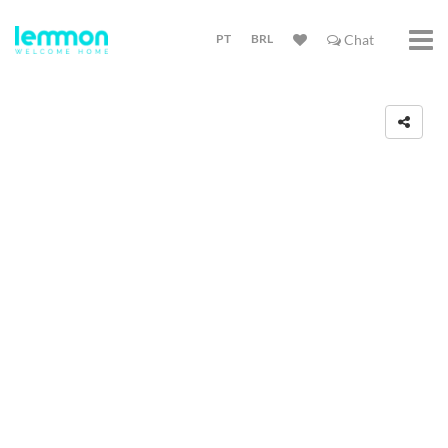
PT
BRL
Chat