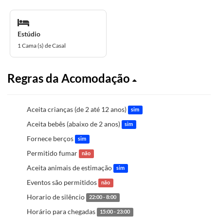
Estúdio
1 Cama (s) de Casal
Regras da Acomodação
Aceita crianças (de 2 até 12 anos)
sim
Aceita bebês (abaixo de 2 anos)
sim
Fornece berços
sim
Permitido fumar
não
Aceita animais de estimação
sim
Eventos são permitidos
não
Horario de silêncio
22:00 - 8:00
Horário para chegadas
15:00 - 23:00