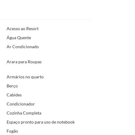
Acesso ao Resort
Água Quente
Ar Condicionado
Arara para Roupas
Armários no quarto
Berço
Cabides
Condicionador
Cozinha Completa
Espaço pronto para uso de notebook
Fogão