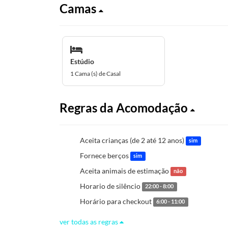
Camas
Estúdio
1 Cama (s) de Casal
Regras da Acomodação
Aceita crianças (de 2 até 12 anos)
sim
Fornece berços
sim
Aceita animais de estimação
não
Horario de silêncio
22:00 - 8:00
Horário para checkout
6:00 - 11:00
ver todas as regras