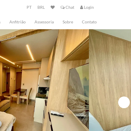
PT
BRL
Chat
Login
s
Anfitrião
Assessoria
Sobre
Contato