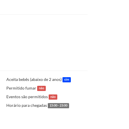
Aceita bebês (abaixo de 2 anos)
sim
Permitido fumar
não
Eventos são permitidos
não
Horário para chegadas
15:00 - 23:00