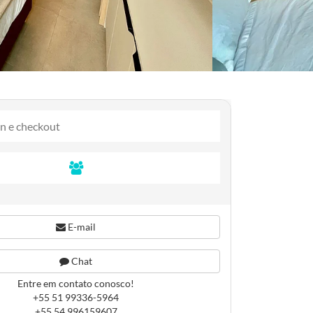
E-mail
Chat
Entre em contato conosco!
+55 51 99336-5964
+55 54 996159607