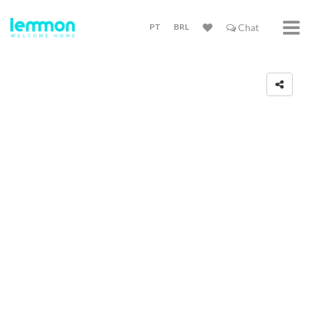
PT
BRL
Chat