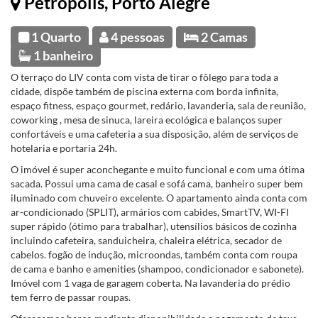
Petrópolis, Porto Alegre
1 Quarto
4 pessoas
2 Camas
1 banheiro
O terraço do LIV conta com vista de tirar o fôlego para toda a
cidade, dispõe também de piscina externa com borda infinita,
espaço fitness, espaço gourmet, redário, lavanderia, sala de reunião,
coworking , mesa de sinuca, lareira ecológica e balanços super
confortáveis e uma cafeteria a sua disposição, além de serviços de
hotelaria e portaria 24h.
O imóvel é super aconchegante e muito funcional e com uma ótima
sacada. Possui uma cama de casal e sofá cama, banheiro super bem
iluminado com chuveiro excelente. O apartamento ainda conta com
ar-condicionado (SPLIT), armários com cabides, SmartTV, WI-FI
super rápido (ótimo para trabalhar), utensílios básicos de cozinha
incluindo cafeteira, sanduicheira, chaleira elétrica, secador de
cabelos. fogão de indução, microondas, também conta com roupa
de cama e banho e amenities (shampoo, condicionador e sabonete).
Imóvel com 1 vaga de garagem coberta. Na lavanderia do prédio
tem ferro de passar roupas.