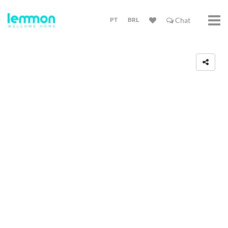
PT
BRL
Chat