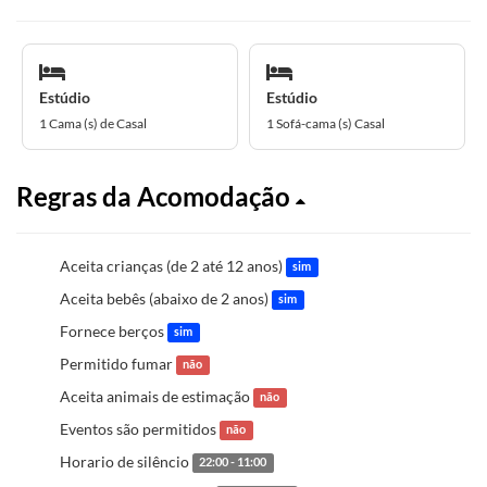
Estúdio
Estúdio
1 Cama (s) de Casal
1 Sofá-cama (s) Casal
Regras da Acomodação
Aceita crianças (de 2 até 12 anos)
sim
Aceita bebês (abaixo de 2 anos)
sim
Fornece berços
sim
Permitido fumar
não
Aceita animais de estimação
não
Eventos são permitidos
não
Horario de silêncio
22:00 - 11:00