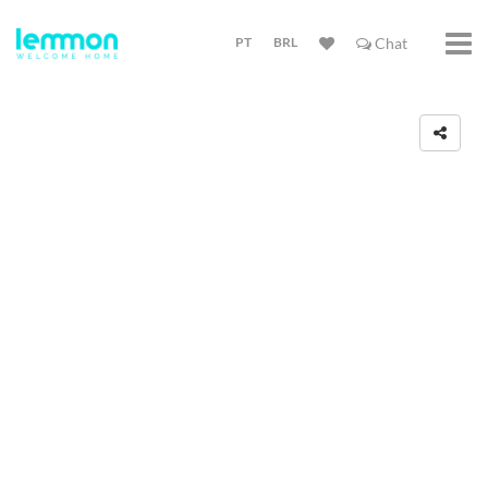
PT
BRL
Chat