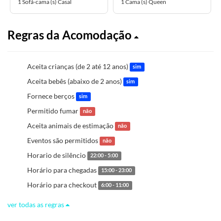
1 Sofá-cama (s) Casal
1 Cama (s) Queen
Regras da Acomodação
Aceita crianças (de 2 até 12 anos)
sim
Aceita bebês (abaixo de 2 anos)
sim
Fornece berços
sim
Permitido fumar
não
Aceita animais de estimação
não
Eventos são permitidos
não
Horario de silêncio
22:00 - 5:00
Horário para chegadas
15:00 - 23:00
Horário para checkout
6:00 - 11:00
ver todas as regras