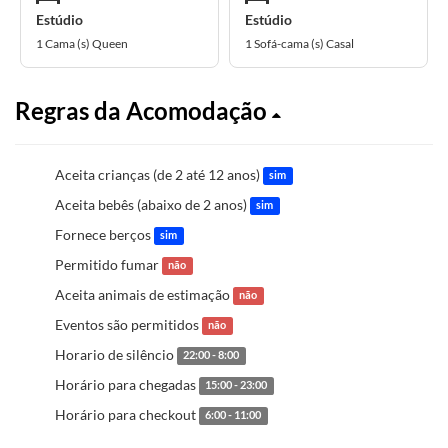
Estúdio
Estúdio
1 Cama (s) Queen
1 Sofá-cama (s) Casal
Regras da Acomodação
Aceita crianças (de 2 até 12 anos)
sim
Aceita bebês (abaixo de 2 anos)
sim
Fornece berços
sim
Permitido fumar
não
Aceita animais de estimação
não
Eventos são permitidos
não
Horario de silêncio
22:00 - 8:00
Horário para chegadas
15:00 - 23:00
Horário para checkout
6:00 - 11:00