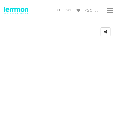
PT
BRL
Chat