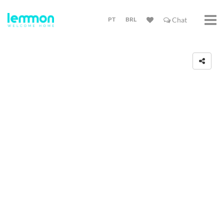
PT
BRL
Chat