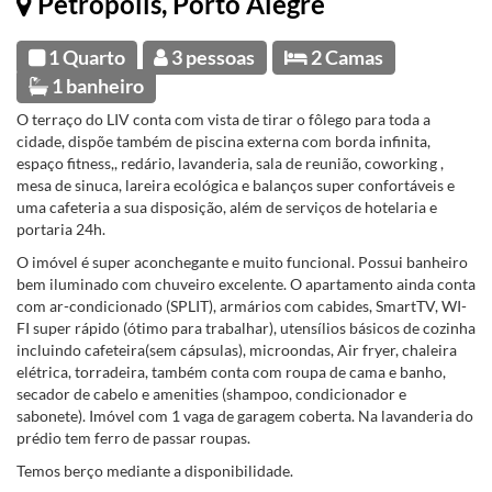
Petrópolis, Porto Alegre
1 Quarto
3 pessoas
2 Camas
1 banheiro
O terraço do LIV conta com vista de tirar o fôlego para toda a
cidade, dispõe também de piscina externa com borda infinita,
espaço fitness,, redário, lavanderia, sala de reunião, coworking ,
mesa de sinuca, lareira ecológica e balanços super confortáveis e
uma cafeteria a sua disposição, além de serviços de hotelaria e
portaria 24h.
O imóvel é super aconchegante e muito funcional. Possui banheiro
bem iluminado com chuveiro excelente. O apartamento ainda conta
com ar-condicionado (SPLIT), armários com cabides, SmartTV, WI-
FI super rápido (ótimo para trabalhar), utensílios básicos de cozinha
incluindo cafeteira(sem cápsulas), microondas, Air fryer, chaleira
elétrica, torradeira, também conta com roupa de cama e banho,
secador de cabelo e amenities (shampoo, condicionador e
sabonete). Imóvel com 1 vaga de garagem coberta. Na lavanderia do
prédio tem ferro de passar roupas.
Temos berço mediante a disponibilidade.