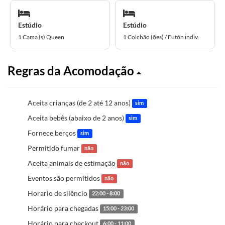
Estúdio
Estúdio
1 Cama (s) Queen
1 Colchão (ões) / Futón indiv.
Regras da Acomodação
Aceita crianças (de 2 até 12 anos)
sim
Aceita bebês (abaixo de 2 anos)
sim
Fornece berços
sim
Permitido fumar
não
Aceita animais de estimação
não
Eventos são permitidos
não
Horario de silêncio
22:00 - 8:00
Horário para chegadas
15:00 - 23:00
Horário para checkout
6:00 - 11:00