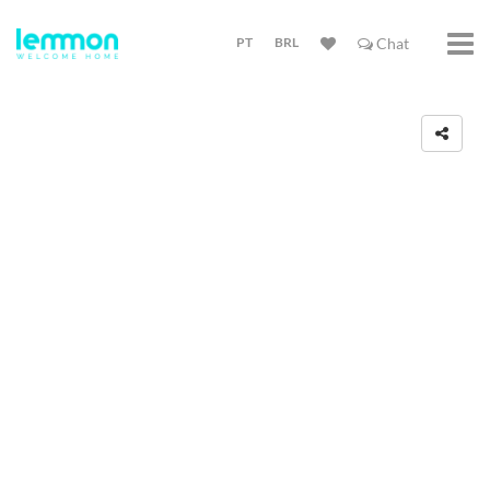
PT
BRL
Chat