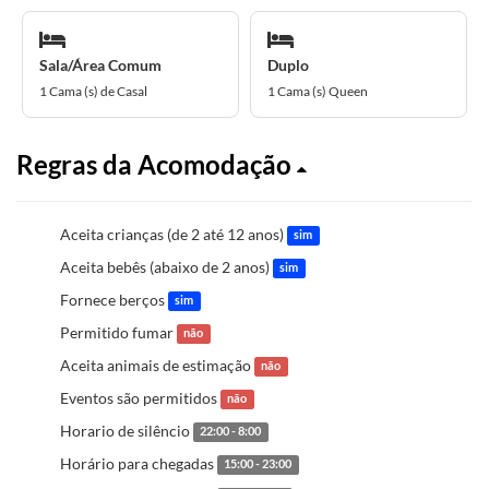
Sala/Área Comum
Duplo
1 Cama (s) de Casal
1 Cama (s) Queen
Regras da Acomodação
Aceita crianças (de 2 até 12 anos)
sim
Aceita bebês (abaixo de 2 anos)
sim
Fornece berços
sim
Permitido fumar
não
Aceita animais de estimação
não
Eventos são permitidos
não
Horario de silêncio
22:00 - 8:00
Horário para chegadas
15:00 - 23:00