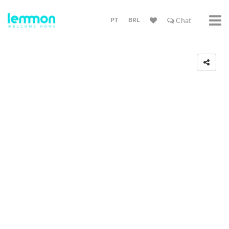
PT
BRL
Chat