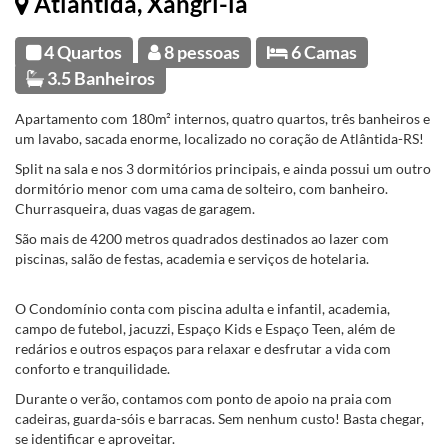
Atlântida, Xangri-la
4 Quartos
8 pessoas
6 Camas
3.5 Banheiros
Apartamento com 180m² internos, quatro quartos, três banheiros e
um lavabo, sacada enorme, localizado no coração de Atlântida-RS!
Split na sala e nos 3 dormitórios principais, e ainda possui um outro
dormitório menor com uma cama de solteiro, com banheiro.
Churrasqueira, duas vagas de garagem.
São mais de 4200 metros quadrados destinados ao lazer com
piscinas, salão de festas, academia e serviços de hotelaria.
O Condomínio conta com piscina adulta e infantil, academia,
campo de futebol, jacuzzi, Espaço Kids e Espaço Teen, além de
redários e outros espaços para relaxar e desfrutar a vida com
conforto e tranquilidade.
Durante o verão, contamos com ponto de apoio na praia com
cadeiras, guarda-sóis e barracas. Sem nenhum custo! Basta chegar,
se identificar e aproveitar.