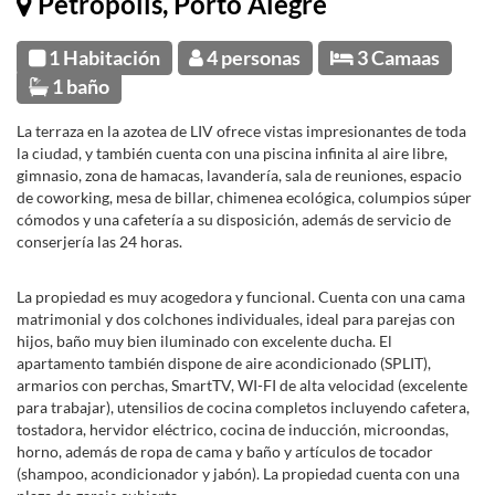
Petrópolis, Porto Alegre
1 Habitación
4 personas
3 Camaas
1 baño
La terraza en la azotea de LIV ofrece vistas impresionantes de toda
la ciudad, y también cuenta con una piscina infinita al aire libre,
gimnasio, zona de hamacas, lavandería, sala de reuniones, espacio
de coworking, mesa de billar, chimenea ecológica, columpios súper
cómodos y una cafetería a su disposición, además de servicio de
conserjería las 24 horas.
La propiedad es muy acogedora y funcional. Cuenta con una cama
matrimonial y dos colchones individuales, ideal para parejas con
hijos, baño muy bien iluminado con excelente ducha. El
apartamento también dispone de aire acondicionado (SPLIT),
armarios con perchas, SmartTV, WI-FI de alta velocidad (excelente
para trabajar), utensilios de cocina completos incluyendo cafetera,
tostadora, hervidor eléctrico, cocina de inducción, microondas,
horno, además de ropa de cama y baño y artículos de tocador
(shampoo, acondicionador y jabón). La propiedad cuenta con una