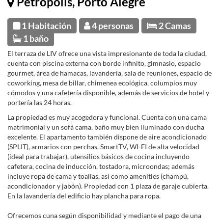
Petrópolis, Porto Alegre
1 Habitación
4 personas
2 Camas
1 baño
El terraza de LIV ofrece una vista impresionante de toda la ciudad,
cuenta con piscina externa con borde infinito, gimnasio, espacio
gourmet, área de hamacas, lavandería, sala de reuniones, espacio de
coworking, mesa de billar, chimenea ecológica, columpios muy
cómodos y una cafetería disponible, además de servicios de hotel y
portería las 24 horas.
La propiedad es muy acogedora y funcional. Cuenta con una cama
matrimonial y un sofá cama, baño muy bien iluminado con ducha
excelente. El apartamento también dispone de aire acondicionado
(SPLIT), armarios con perchas, SmartTV, WI-FI de alta velocidad
(ideal para trabajar), utensilios básicos de cocina incluyendo
cafetera, cocina de inducción, tostadora, microondas; además
incluye ropa de cama y toallas, así como amenities (champú,
acondicionador y jabón). Propiedad con 1 plaza de garaje cubierta.
En la lavandería del edificio hay plancha para ropa.
Ofrecemos cuna según disponibilidad y mediante el pago de una