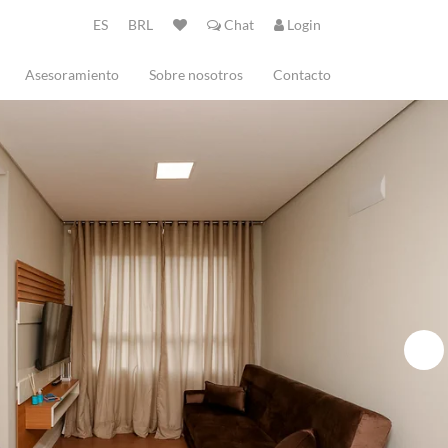
ES
BRL
Chat
Login
Asesoramiento
Sobre nosotros
Contacto