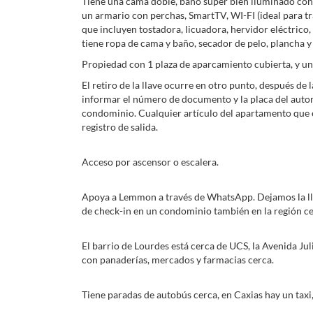
Tiene una cama doble, baño súper bien iluminado con
un armario con perchas, SmartTV, WI-FI (ideal para tra
que incluyen tostadora, licuadora, hervidor eléctrico
tiene ropa de cama y baño, secador de pelo, plancha 
Propiedad con 1 plaza de aparcamiento cubierta, y una
El retiro de la llave ocurre en otro punto, después de 
informar el número de documento y la placa del autom
condominio. Cualquier artículo del apartamento que 
registro de salida.
Acceso por ascensor o escalera.
Apoya a Lemmon a través de WhatsApp. Dejamos la lla
de check-in en un condominio también en la región cen
El barrio de Lourdes está cerca de UCS, la Avenida Juli
con panaderías, mercados y farmacias cerca.
Tiene paradas de autobús cerca, en Caxias hay un taxi