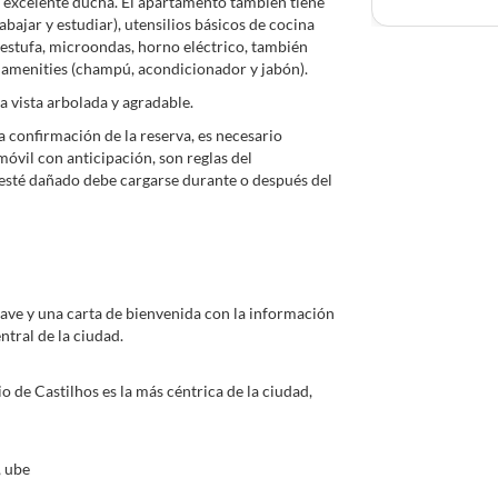
 excelente ducha. El apartamento también tiene
bajar y estudiar), utensilios básicos de cocina
, estufa, microondas, horno eléctrico, también
y amenities (champú, acondicionador y jabón).
 vista arbolada y agradable.
la confirmación de la reserva, es necesario
óvil con anticipación, son reglas del
esté dañado debe cargarse durante o después del
ve y una carta de bienvenida con la información
tral de la ciudad.
o de Castilhos es la más céntrica de la ciudad,
, ube