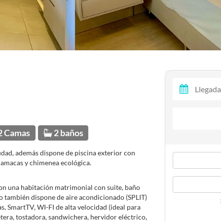
2 Camas
2 baños
udad, además dispone de piscina exterior con
e hamacas y chimenea ecológica.
on una habitación matrimonial con suite, baño
o también dispone de aire acondicionado (SPLIT)
as, SmartTV, WI-FI de alta velocidad (ideal para
etera, tostadora, sandwichera, hervidor eléctrico,