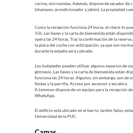
cocina, microondas. Además, dispone de secador de ca
(shampoo, acondicionador y jabón). La propiedad cuen
Como la recepción funciona 24 horas, el check-in pued
15h. Las llaves y la carta de bienvenida están disponib
opera las 24 horas. Tras la confirmación de la reserv
la placa del coche con anticipación, ya que son norm
durante la estadía será cobrado.
Los huéspedes pueden utilizar algunos espacios de us
gimnasio. Las llaves y la carta de bienvenida están disp
funciona las 24 horas. Algunos, sin embargo, son de us
fiestas y la parrilla. Acceso por ascensor y escalera.
A Lemmon dispone de un equipo para la recepción de 
WhatsApp.
El edificio está ubicado en el barrio Jardim Salso, est
Universidad de la PUC.
Camas