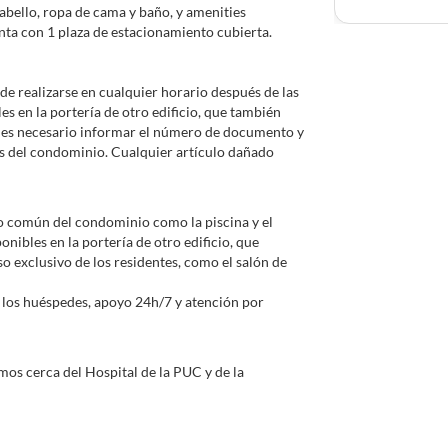
bello, ropa de cama y baño, y amenities
ta con 1 plaza de estacionamiento cubierta.
e realizarse en cualquier horario después de las
les en la portería de otro edificio, que también
a, es necesario informar el número de documento y
as del condominio. Cualquier artículo dañado
o común del condominio como la piscina y el
onibles en la portería de otro edificio, que
o exclusivo de los residentes, como el salón de
los huéspedes, apoyo 24h/7 y atención por
amos cerca del Hospital de la PUC y de la