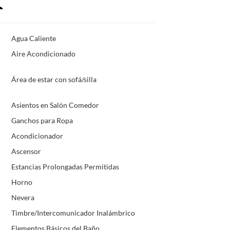
Agua Caliente
Aire Acondicionado
Área de estar con sofá/silla
Asientos en Salón Comedor
Ganchos para Ropa
Acondicionador
Ascensor
Estancias Prolongadas Permitidas
Horno
Nevera
Timbre/Intercomunicador Inalámbrico
Elementos Básicos del Baño