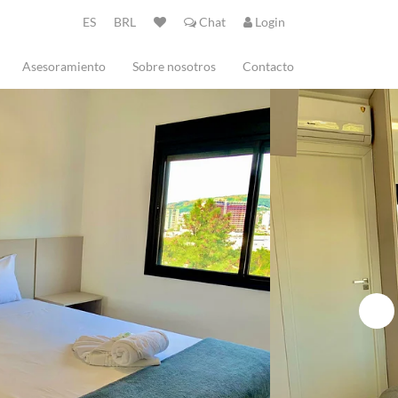
ES
BRL
Chat
Login
Asesoramiento
Sobre nosotros
Contacto