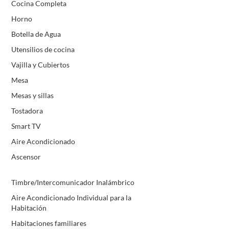
Cocina Completa
Horno
Botella de Agua
Utensilios de cocina
Vajilla y Cubiertos
Mesa
Mesas y sillas
Tostadora
Smart TV
Aire Acondicionado
Ascensor
Timbre/Intercomunicador Inalámbrico
Aire Acondicionado Individual para la
Habitación
Habitaciones familiares