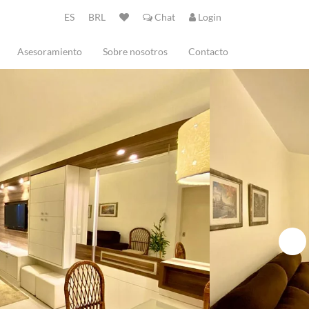
ES
BRL
Chat
Login
Asesoramiento
Sobre nosotros
Contacto