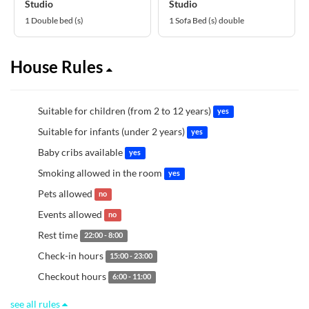
Studio
Studio
1 Double bed (s)
1 Sofa Bed (s) double
House Rules
Suitable for children (from 2 to 12 years)
yes
Suitable for infants (under 2 years)
yes
Baby cribs available
yes
Smoking allowed in the room
yes
Pets allowed
no
Events allowed
no
Rest time
22:00 - 8:00
Check-in hours
15:00 - 23:00
Checkout hours
6:00 - 11:00
see all rules