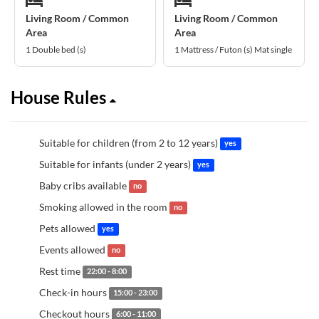
Living Room / Common
Living Room / Common
Area
Area
1 Double bed (s)
1 Mattress / Futon (s) Mat single
House Rules
Suitable for children (from 2 to 12 years)
yes
Suitable for infants (under 2 years)
yes
Baby cribs available
no
Smoking allowed in the room
no
Pets allowed
yes
Events allowed
no
Rest time
22:00 - 8:00
Check-in hours
15:00 - 23:00
Checkout hours
6:00 - 11:00